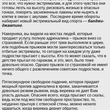
это все, что нужно экстремалам, и для этого чувства они
готовы лезть на высоту, рисковать жизнью в опасных
гонках, покорять заснеженные лавины или нырять в
клетке в океан с акулами. Последнее время обороты
набирает новый экстремальный вид спорта —
банджи-
джампинг
.
Наверняка, вы видели на мостах людей, которые
продают услугу, полную адреналина – прыжок вниз со
страховкой. Если раньше этот трюк выполняли в цирке,
или подобным прыжком могли заинтересоваться только
отбитые экстремалы, то сегодня на каждом углу даже
подростки прыгают с высоты. Кто-то может сказать, что в
детстве прыгал по гаражам, и это, мол, было тоже
довольно опасно. Однако прыжок со страховкой не имеет
ничего общего с развлечением советских подростков, и
точка.
Пятисекундное свободное падение, которое придает
мощный прилив адреналина в крови, заканчивается
довольно резким рывком, ведь веревка не дает Вам
упасть дальше. Опаснее всего, когда прыгают со скалы,
ведь если под мостом свободное пространство, то,
неудачно прыгнув с отвесной стены, можно нехило
удариться, когда веревка дернет обратно.