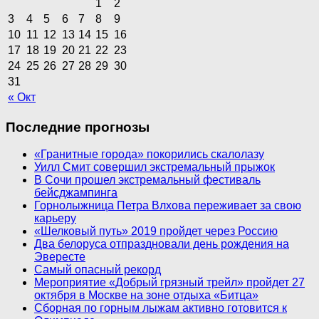
1
2
3
4
5
6
7
8
9
10
11
12
13
14
15
16
17
18
19
20
21
22
23
24
25
26
27
28
29
30
31
« Окт
Последние прогнозы
«Гранитные города» покорились скалолазу
Уилл Смит совершил экстремальный прыжок
В Сочи прошел экстремальный фестиваль
бейсджампинга
Горнолыжница Петра Влхова переживает за свою
карьеру
«Шелковый путь» 2019 пройдет через Россию
Два белоруса отпраздновали день рождения на
Эвересте
Самый опасный рекорд
Мероприятие «Добрый грязный трейл» пройдет 27
октября в Москве на зоне отдыха «Битца»
Сборная по горным лыжам активно готовится к